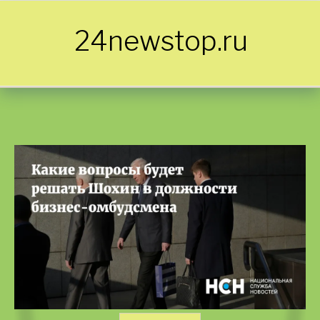
Skip to content
24newstop.ru