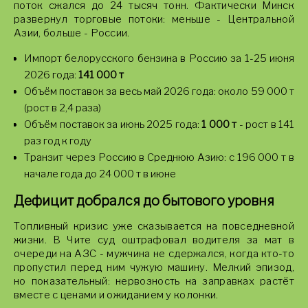
поток сжался до 24 тысяч тонн. Фактически Минск
развернул торговые потоки: меньше - Центральной
Азии, больше - России.
Импорт белорусского бензина в Россию за 1-25 июня
2026 года:
141 000 т
Объём поставок за весь май 2026 года: около 59 000 т
(рост в 2,4 раза)
Объём поставок за июнь 2025 года:
1 000 т
- рост в 141
раз год к году
Транзит через Россию в Среднюю Азию: с 196 000 т в
начале года до 24 000 т в июне
Дефицит добрался до бытового уровня
Топливный кризис уже сказывается на повседневной
жизни. В Чите суд оштрафовал водителя за мат в
очереди на АЗС - мужчина не сдержался, когда кто-то
пропустил перед ним чужую машину. Мелкий эпизод,
но показательный: нервозность на заправках растёт
вместе с ценами и ожиданием у колонки.