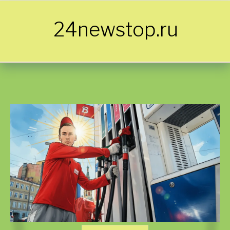
Skip to content
24newstop.ru